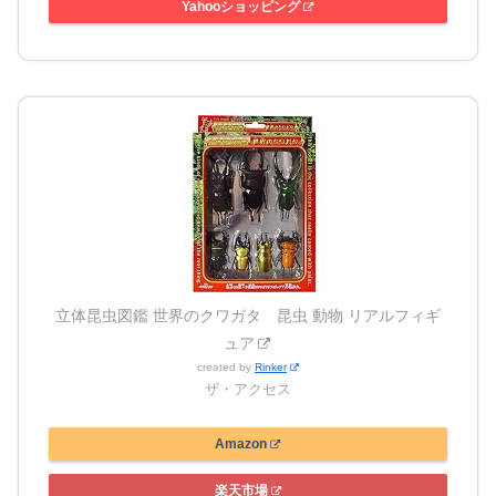
Yahooショッピング
立体昆虫図鑑 世界のクワガタ 昆虫 動物 リアルフィギ
ュア
created by
Rinker
ザ・アクセス
Amazon
楽天市場