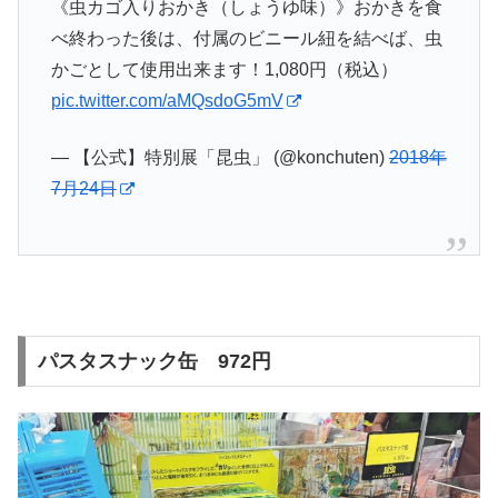
《虫カゴ入りおかき（しょうゆ味）》おかきを食
べ終わった後は、付属のビニール紐を結べば、虫
かごとして使用出来ます！1,080円（税込）
pic.twitter.com/aMQsdoG5mV
— 【公式】特別展「昆虫」 (@konchuten)
2018年
7月24日
パスタスナック缶 972円