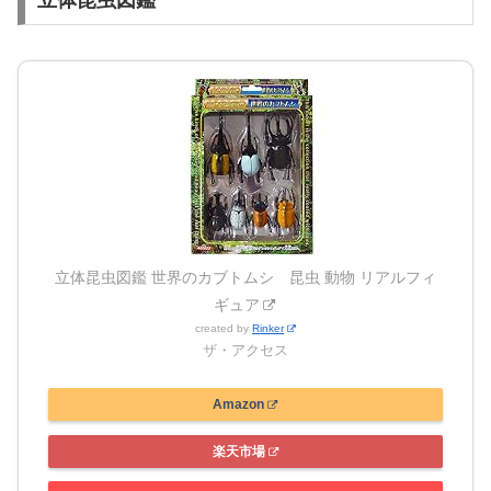
立体昆虫図鑑
立体昆虫図鑑 世界のカブトムシ 昆虫 動物 リアルフィ
ギュア
created by
Rinker
ザ・アクセス
Amazon
楽天市場