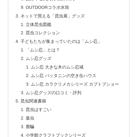
OUTDOORコラボ水筒
ネットで買える「昆虫展」グッズ
立体昆虫図鑑
昆虫コレクション
子どもたちが集まっていたのは「ムシ忍」
「ムシ忍」とは？
ムシ忍グッズ
ムシ忍 大きな木のムシ忍城
ムシ忍 バッタニンの空き缶ハウス
ムシ忍 カラクリメカシリーズ カブトブショー
ムシ忍グッズの口コミ・評判
昆虫関連書籍
昆虫はすごい
葉虫
塵騙
小学館クラフトブックシリーズ