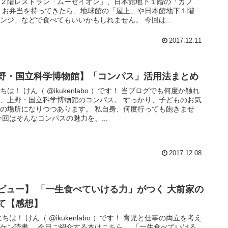
中２階レストラン「ムーセイオン」、日本館地下１階の「カフ
 お弁当を持ってきたら、地球館の「屋上」や日本館地下１階
ンジ」などで食べてもいいかもしれません。 今回は...
2017.12.11
野・国立科学博物館】「コンパス」活用法まとめ
ちは！ けん（ @ikukenlabo ）です！ 当ブログでも何度か触れ
、上野・国立科学博物館のコンパス。 すっかり、子どものお気
の場所になりつつあります。 私自身、何度行っても飽きませ
今回はそんなコンパスの魅力を、...
2017.12.08
ビュー】 「一生食べていける力」がつく 大前家の
て【感想】
んにちは！ けん（ @ikukenlabo ）です！ 育児と仕事の両立を考え
ケン読書。 今日ご紹介する本はこちら。 「一生食べていける