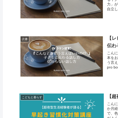
力」が
自立し
【レ
読書
伝わ
こんに
本をお
う言え
pro b
【超
こどもと暮らす
こんに
か月経
で、
がよく