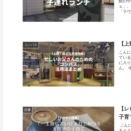
館の
ェ」。
「ラウ
【上
コンパス
こんに
ている
に入り
ん。 
【レ
読書
子育
​ こ
るイク