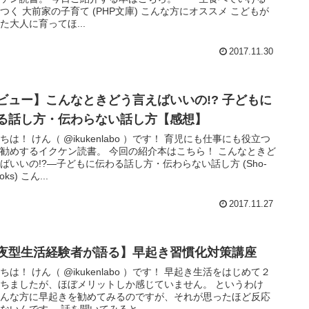
つく 大前家の子育て (PHP文庫) こんな方にオススメ こどもが
た大人に育ってほ...
2017.11.30
ビュー】こんなときどう言えばいいの!? 子どもに
る話し方・伝わらない話し方【感想】
ちは！ けん（ @ikukenlabo ）です！ 育児にも仕事にも役立つ
勧めするイクケン読書。 今回の紹介本はこちら！ こんなときど
ばいいの!?―子どもに伝わる話し方・伝わらない話し方 (Sho‐
ooks) こん...
2017.11.27
夜型生活経験者が語る】早起き習慣化対策講座
ちは！ けん（ @ikukenlabo ）です！ 早起き生活をはじめて２
ちましたが、ほぼメリットしか感じていません。 というわけ
色んな方に早起きを勧めてみるのですが、それが思ったほど反応
ないんです。 話を聞いてみると、...