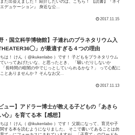
また出会えました！ 紹介したいのは、こちら！ 【読書】『ネイ
エデュケーション』 身近な公...
2017.11.15
野・国立科学博物館】子連れのプラネタリウム入
THEATER36◯」が最適すぎる４つの理由
ちは！ けん（ @ikukenlabo ）です！ 子どもをプラネタリウム
ていってあげたいな、と思ったとき、 「騒いだりしないか
 「長時間の暗闇の中でじっとしていられるかな？」 って心配に
ことありませんか？ そんなお父...
2017.11.13
ビュー】アドラー博士が教える子どもの「あきら
い心」を育てる本【感想】
ちは！ けん（ @ikukenlabo ）です！ 父親になって、育児や子
関する本を読むようになりました。 そこで書いてあることは勿
子育て」にフォーカスにされていますが、「子育て」のワードを