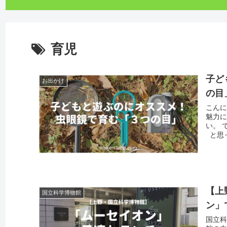
育児
子ど
お出かけ
の目
こんに
魅力
い。 
と思っ
【上
国立科学博物館
ン」
国立科