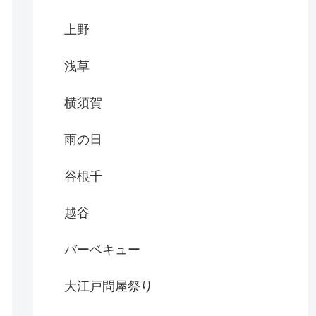
上野
浅草
横須賀
雨の日
谷根千
越谷
バーベキュー
大江戸問屋祭り