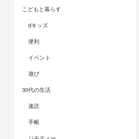
こどもと暮らす
dキッズ
便利
イベント
遊び
30代の生活
速読
手帳
ジモティー