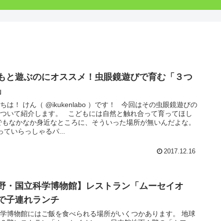
もと遊ぶのにオススメ！虫眼鏡遊びで育む「３つ
」
ちは！ けん（ @ikukenlabo ）です！ 今回はその虫眼鏡遊びの
について紹介します。 こどもには自然と触れ合って育ってほし
でもなかなか身近なところに、そういった場所が無いんだよな。
ていらっしゃるパ...
2017.12.16
野・国立科学博物館】レストラン「ムーセイオ
で子連れランチ
学博物館にはご飯を食べられる場所がいくつかあります。 地球