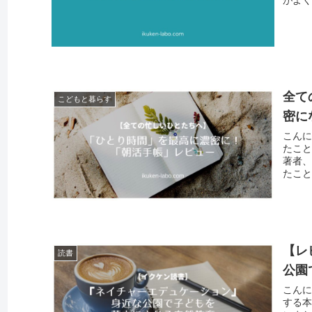
全て
こどもと暮らす
密に
こんに
たこと
著者、
たこと
【レ
読書
公園
こんに
する