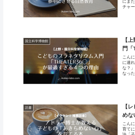
にまた
チャー
【上
国立科学博物館
門「
こんに
に連れ
な？」
なった
【レ
読書
めな
こんに
育てに
論「