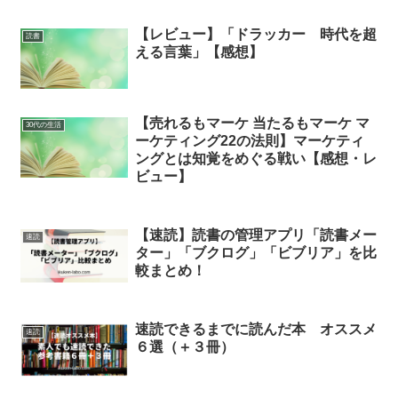
【レビュー】「ドラッカー 時代を超
読書
える言葉」【感想】
【売れるもマーケ 当たるもマーケ マ
30代の生活
ーケティング22の法則】マーケティ
ングとは知覚をめぐる戦い【感想・レ
ビュー】
【速読】読書の管理アプリ「読書メー
速読
ター」「ブクログ」「ビブリア」を比
較まとめ！
速読できるまでに読んだ本 オススメ
速読
６選（＋３冊）