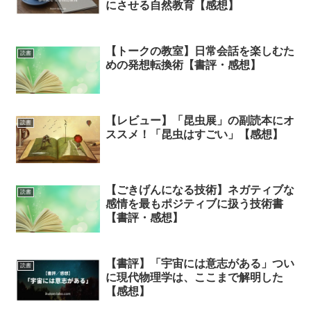
にさせる自然教育【感想】
【トークの教室】日常会話を楽しむた
読書
めの発想転換術【書評・感想】
【レビュー】「昆虫展」の副読本にオ
読書
ススメ！「昆虫はすごい」【感想】
【ごきげんになる技術】ネガティブな
読書
感情を最もポジティブに扱う技術書
【書評・感想】
【書評】「宇宙には意志がある」つい
読書
に現代物理学は、ここまで解明した
【感想】