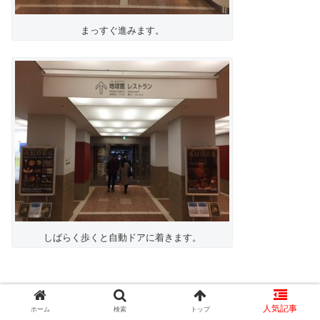
まっすぐ進みます。
しばらく歩くと自動ドアに着きます。
[aside]
ホーム
検索
トップ