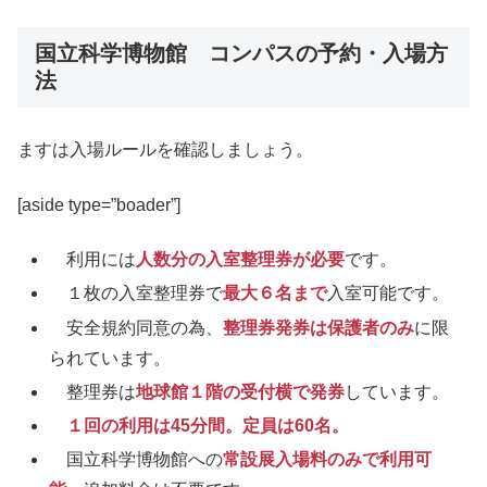
国立科学博物館 コンパスの予約・入場方
法
ますは入場ルールを確認しましょう。
[aside type=”boader”]
利用には
人数分の入室整理券が必要
です。
１枚の入室整理券で
最大６名まで
入室可能です。
安全規約同意の為、
整理券発券は保護者のみ
に限
られています。
整理券は
地球館１階の受付横で発券
しています。
１回の利用は45分間。定員は60名。
国立科学博物館への
常設展入場料のみで利用可