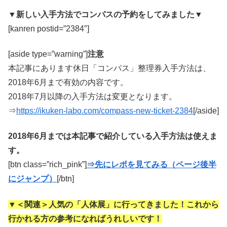
▼新しい入手方法でコンパスの予約をしてみました▼
[kanren postid=”2384″]
[aside type=”warning”]
注意
本記事にあります休日「コンパス」整理券入手方法は、
2018年6月まで有効の内容です。
2018年7月以降の入手方法は変更となります。
⇒
https://ikuken-labo.com/compass-new-ticket-2384
[/aside]
2018年6月までは本記事で紹介している入手方法は使えま
す。
[btn class=”rich_pink”]
⇒先にレポを見てみる（ページ後半
にジャンプ）
[/btn]
▼＜関連＞人気の「人体展」に行ってきました！これから
行かれる方の参考になればうれしいです！