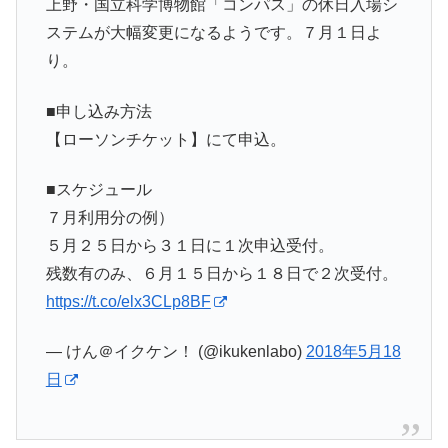
上野・国立科学博物館「コンパス」の休日入場シ
ステムが大幅変更になるようです。７月１日よ
り。
■申し込み方法
【ローソンチケット】にて申込。
■スケジュール
７月利用分の例）
５月２５日から３１日に１次申込受付。
残数有のみ、６月１５日から１８日で２次受付。
https://t.co/elx3CLp8BF
— けん＠イクケン！ (@ikukenlabo)
2018年5月18
日