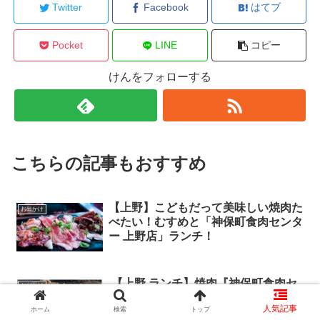
Twitter
Facebook
はてブ
Pocket
LINE
コピー
けんをフォローする
こちらの記事もおすすめ
【上野】こどもだって美味しい焼肉た
お出かけ
べたい！むすめと「神保町食肉センタ
ー 上野店」ランチ！
​ 【上野 ランチ】焼肉『神保町食肉セ
お出かけ
ンター 上野店』のランチ待ち時間、
ホーム
検索
トップ
混雑状況、入店方法、注文システムに