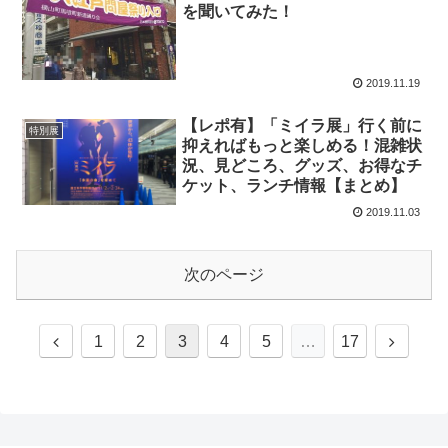
を聞いてみた！
2019.11.19
【レポ有】「ミイラ展」行く前に
特別展
抑えればもっと楽しめる！混雑状
況、見どころ、グッズ、お得なチ
ケット、ランチ情報【まとめ】
2019.11.03
次のページ
前
次
1
2
3
4
5
…
17
へ
へ