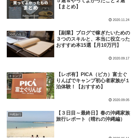
５選＆やってよかったこと２選
【まとめ】
2020.11.24
【副業】ブログで稼ぎたいための
30代の生活
３つのスキルと、本当に役立った
おすすめ本15選【月10万円】
2020.09.17
【レポ有】PICA（ピカ）富士ぐ
キャンプ
りんぱでキャンプ初心者家族が１
泊体験！【おすすめ】
2020.09.05
【３日目～最終日】春の沖縄家族
沖縄旅行
旅行レポート（晴れの沖縄編）