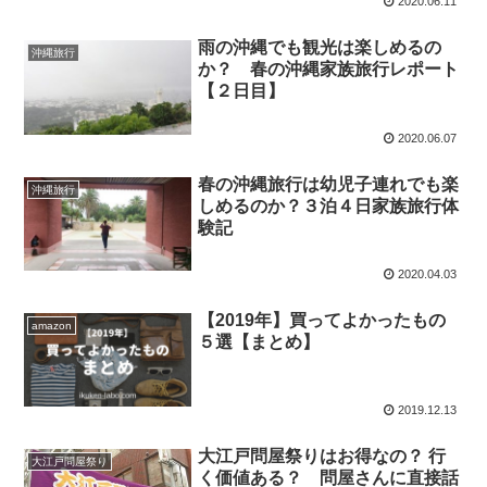
2020.06.11
雨の沖縄でも観光は楽しめるの
沖縄旅行
か？ 春の沖縄家族旅行レポート
【２日目】
2020.06.07
春の沖縄旅行は幼児子連れでも楽
沖縄旅行
しめるのか？３泊４日家族旅行体
験記
2020.04.03
【2019年】買ってよかったもの
amazon
５選【まとめ】
2019.12.13
大江戸問屋祭りはお得なの？ 行
大江戸問屋祭り
く価値ある？ 問屋さんに直接話