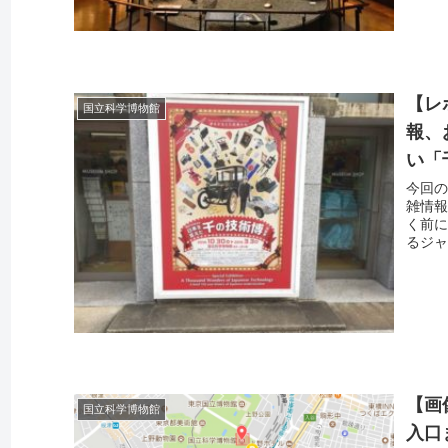
【レ
国立科学博物館
報、
い「
​今回
雑情
く前に
るジャ
【画
国立科学博物館
入口