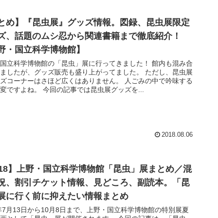
とめ】『昆虫展』グッズ情報。図録、昆虫展限定
ズ、話題のムシ忍から関連書籍まで徹底紹介！
野・国立科学博物館】
国立科学博物館の「昆虫」展に行ってきました！ 館内も混み合
ましたが、グッズ販売も盛り上がってました。 ただし、昆虫展
ズコーナーはさほど広くはありません。 人ごみの中で吟味する
変ですよね。 今回の記事では昆虫展グッズを...
2018.08.06
018】上野・国立科学博物館「昆虫」展まとめ／混
況、割引チケット情報、見どころ、副読本。「昆
展に行く前に抑えたい情報まとめ
8年7月13日から10月8日まで、上野・国立科学博物館の特別展夏