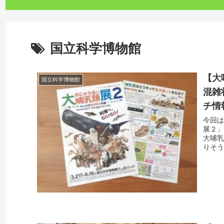
国立科学博物館
【大
国立科学博物館
混雑
チ情
今回は
展２」
大哺
りそう