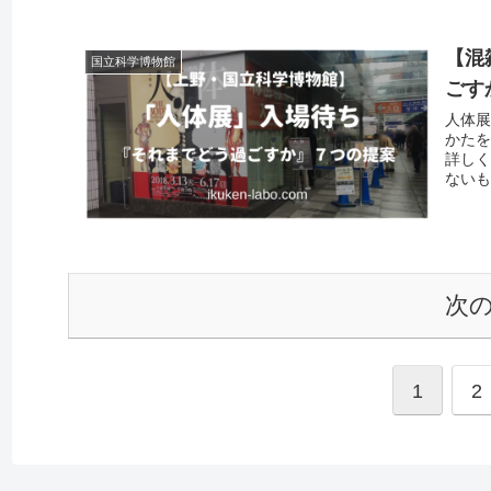
【混
国立科学博物館
ごす
人体展
かたを
詳し
ないも
次
1
2