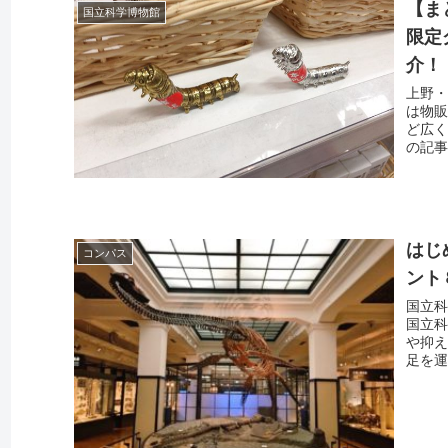
【ま
国立科学博物館
限定
介！
上野・
は物販
ど広く
の記事
はじ
コンパス
ント
国立科
国立科
や抑え
足を運