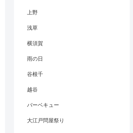
上野
浅草
横須賀
雨の日
谷根千
越谷
バーベキュー
大江戸問屋祭り