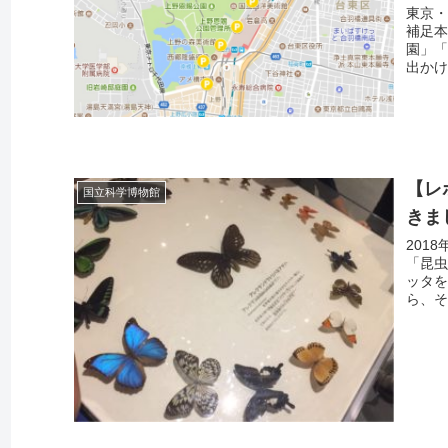
東京
補足本
園」「
出かけ
【レ
国立科学博物館
きま
201
「昆虫
ッタを
ら、そ