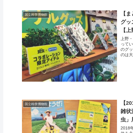
【ま
国立科学博物館
グッ
【上
上野・
ってい
のグッ
のは大
【2
国立科学博物館
雑状
虫」
201