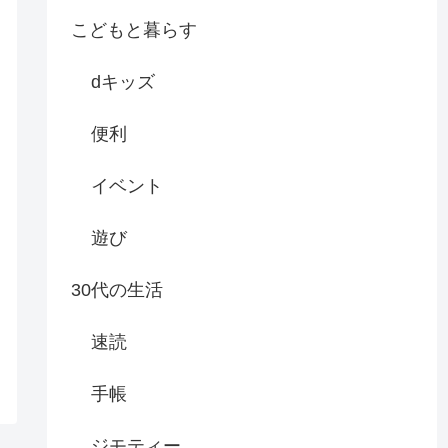
こどもと暮らす
dキッズ
便利
イベント
遊び
30代の生活
速読
手帳
ジモティー