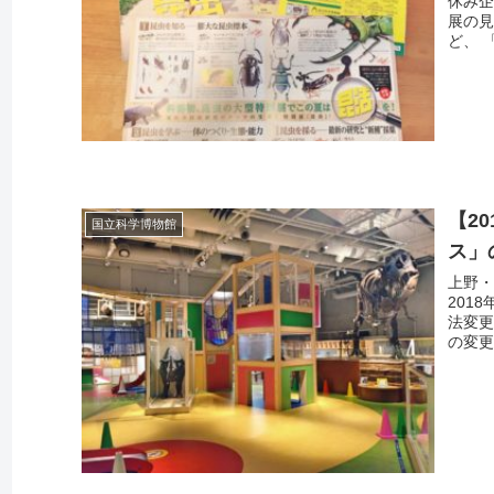
休み企
展の
ど、 
【2
国立科学博物館
ス」
上野
201
法変
の変更