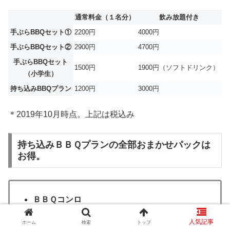
通常料金（１名分）
飲み放題付き
手ぶらBBQセット①
2200円
4000円
手ぶらBBQセット②
2900円
4700円
手ぶらBBQセット
1500円
1900円（ソフトドリンク）
（小学生）
持ち込みBBQプラン
1200円
3000円
＊2019年10月時点。上記は税込み
持ち込みＢＢＱプランの全部おまかせパックは
お得。
ＢＢＱコンロ
焼き網・鉄板・トング
ホーム
検索
トップ