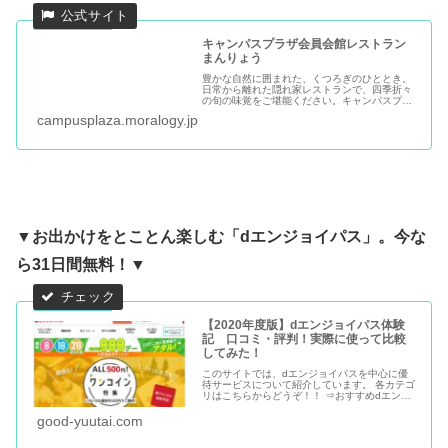
キャンパスプラザ会員会館レストラン
まんりょう
豊かな自然に囲まれた、くつろぎのひととき。
日常から離れた隠れ家レストランで、四季折々
の旬の味覚をご堪能ください。キャンパスプラ
ザ会員会館レストランまんりょうは、千葉県柏
campusplaza.moralogy.jp
市の広池学園・モラロジー道徳教育財団の緑豊
かな敷地内に佇む憩いのレストランです。
▼お出かけをとことん楽しむ「dエンジョイパス」。今な
ら31日間無料！▼
【2020年度版】dエンジョイパス体験
記 口コミ・評判！実際に使って比較
してみた！
このサイトでは、dエンジョイパスを中心に優
待サービスについて紹介しています。 各カテゴ
リはこちらからどうぞ！！ ⇒おすすめdエンジ
ョイパス まとめ 【2020年度版】dエンジョイ
パスで17,110円お得に！使い倒してわかった６
good-yuutai.com
つのポイントを