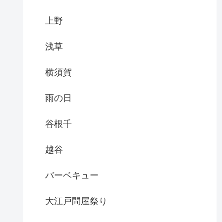
上野
浅草
横須賀
雨の日
谷根千
越谷
バーベキュー
大江戸問屋祭り