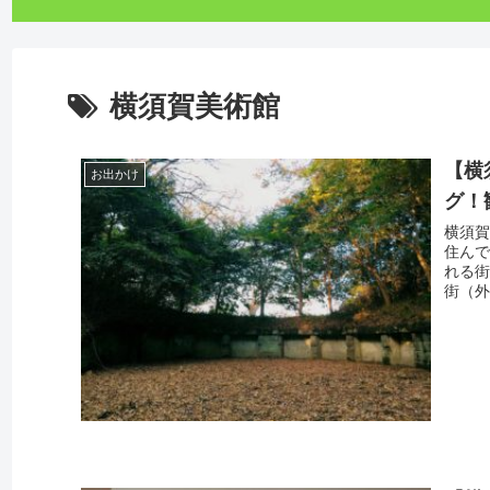
横須賀美術館
【横
お出かけ
グ！
横須賀
住んで
れる街
街（外