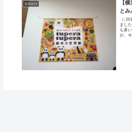
【横
お出かけ
とみん
（↓2
ました
も多い
が、今