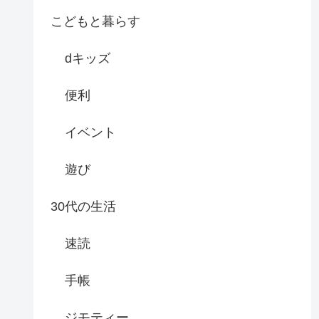
こどもと暮らす
dキッズ
便利
イベント
遊び
30代の生活
速読
手帳
ジモティー